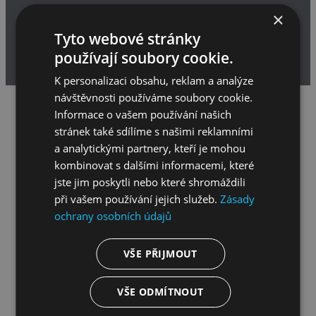
VEDENÍ
×
Tyto webové stránky
používají soubory cookie.
Toggle sidebar & navigation
K personalizaci obsahu, reklam a analýze
návštěvnosti používáme soubory cookie.
Servis
Informace o vašem používání našich
stránek také sdílíme s našimi reklamními
a analytickými partnery, kteří je mohou
Kontakt
kombinovat s dalšími informacemi, které
jste jim poskytli nebo které shromáždili
servis
při vašem používání jejich služeb.
Zásady
ochrany osobních údajů
Tel.č.:
+420225386191
VŠE PŘIJMOUT
E-mail:
reklamace@dsi.cz
Pracovní doba servisu je v pracovné dny od 8:00
VŠE ODMÍTNOUT
do 16:00 h.