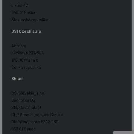
Letná 42
040 01 Košice
Slovenská republika
DSI Czech s.r.o.
Adresa:
Křížíkova 237/36A
186 00 Praha 8
Česká republika
Sklad
DSI Slovakia, s.r.o.
Jednotka D3
Skladová hala D
GLP Senec Logistics Centre
Diaľničná cesta 5342/18D
903 01 Senec