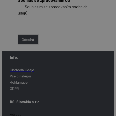
Souhlas se zpracováním OÚ
*
Souhlasím se zpracováním osobních
údajů.
Více informací o zpracování ZDE.
Odeslat
Info:
Obchodní údaje
Vše o nákupu
Reklamace
GDPR
DSI Slovakia s.r.o.
Adresa: