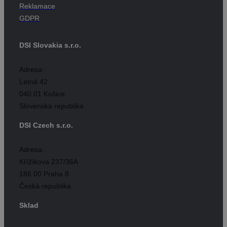
Reklamace
GDPR
DSI Slovakia s.r.o.
Adresa:
Letná 42
040 01 Košice
Slovenská republika
DSI Czech s.r.o.
Adresa:
Křížíkova 237/36A
186 00 Praha 8
Česká republika
Sklad